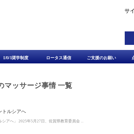
サ
IAVI奨学制度
ロータス通信
ご支援のお願い
のマッサージ事情 一覧
ントルシアへ
へ」 2025年5月27日、佐賀県教育委員会 ...