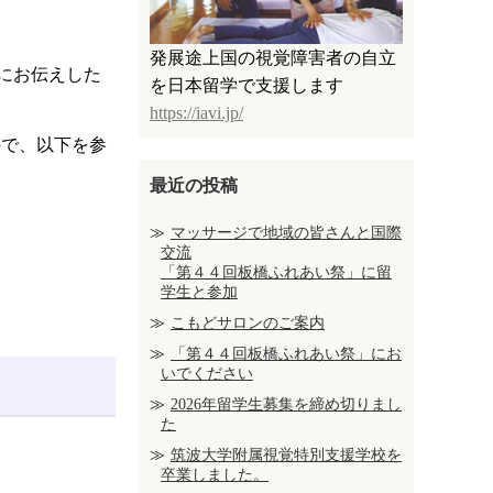
発展途上国の視覚障害者の自立
にお伝えした
を日本留学で支援します
https://iavi.jp/
ので、以下を参
最近の投稿
マッサージで地域の皆さんと国際
交流
「第４４回板橋ふれあい祭」に留
学生と参加
こもどサロンのご案内
「第４４回板橋ふれあい祭」にお
いでください
2026年留学生募集を締め切りまし
た
筑波大学附属視覚特別支援学校を
卒業しました。