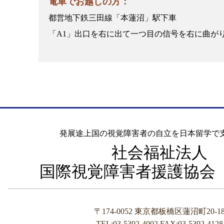
電車でお越しの方：
都営地下鉄三田線「本蓮沼」駅下車
「A1」出口を右に出て一つ目の信号を右に曲が
発展途上国の視覚障害者の自立を日本留学で
社会福祉法人
国際視覚障害者援護協会（I
〒174-0052 東京都板橋区蓮沼町20-1
TEL:03-5392-4002 FAX:03-5392-4128