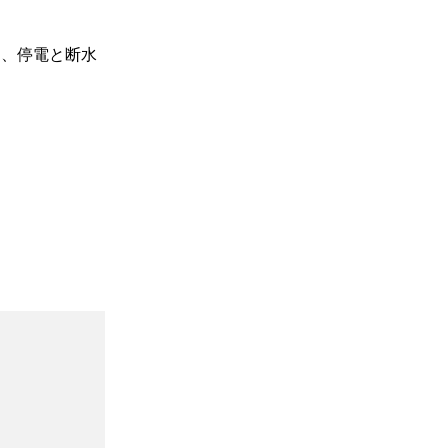
く、停電と断水
。