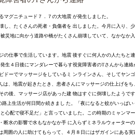
るマグニチュード７．７の大地震 が発生しました。
壊し、たくさんの死者・負傷者を 出しました。今月に入り、
、被災地に向かう道路や橋がたくさん崩壊していて、なかなか
ジの仕事で生活しています。地震 後すぐに何人かの人たちと
震発生４日後にマンダレーで暮らす視覚障害者のTさんから連絡
ピドーでマッサージをしているミ ンラインさん、そしてヤン
さんは、地震が起きたとき、患者さんにマッサージの仕上げをち
その後、マッサージ店があった建 物はすぐに倒壊したようで
の路上生活が何日間か続きまし た。「夜になると蚊がいっぱい
はと心配で寝不足だ」と言っていました。この時期のミャンマー
・断水の影響で水もなかなか手 に入らずミネラルウォーター
ちは周囲の人に助けてもらって、４月８日にはザガインにある実