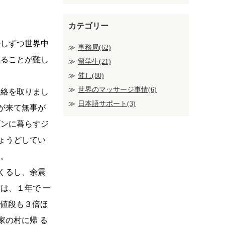
カテゴリー
少しずつ世界中
事務局(62)
入ることが難し
留学生(21)
催し(80)
世界のマッサージ事情(6)
連絡を取りまし
日本語サポート(3)
が来て無事が
ゴンに暮らすジ
ょうどしてい
す。
くるし、余震
は、１年で 一
の値段も３倍ほ
家の村に帰 る