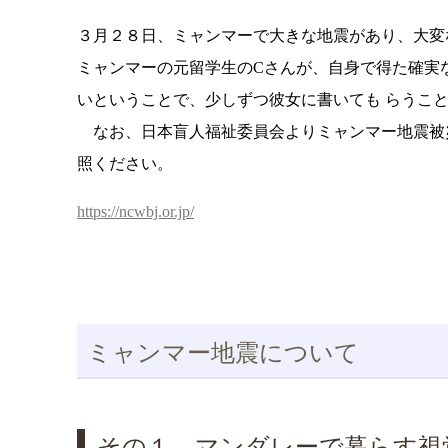
３月２８日、ミャンマーで大きな地震があり、大変
ミャンマーの元留学生のCさんが、自身で得た確実
いということで、少しずつ彼女に書いても らうこ
なお、日本盲人福祉委員会よりミャンマー地震被災
照ください。
https://ncwbj.or.jp/
ミャンマー地震について
その１ マンダレーで暮らす視