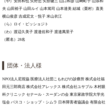
（や）安田和也 矢野忠 矢部健三 山口和彦 山﨑町子 山添和
夫 山田裕子 山田ルイ 山本篤司 山本達美 結城（栗村）直美
横山俊彦 吉成宏太・悦子 米山衣江
（ら）ロイ・ビッショジト
（わ）渡辺久美子 渡邉佐和子 渡邉萬里子
（匿名）28名
団体・法人様
NPO法人尼視協 医療法人社団こもれびの診療所 株式会社福
田元三郎商店 株式会社アレックス 株式会社ユサブル 木村眼
科クリニック セナール・スーダンの会 東京家政学院大学光
塩会 パスコ・ショップ・シムラ 日本障害者協議会 有限会社