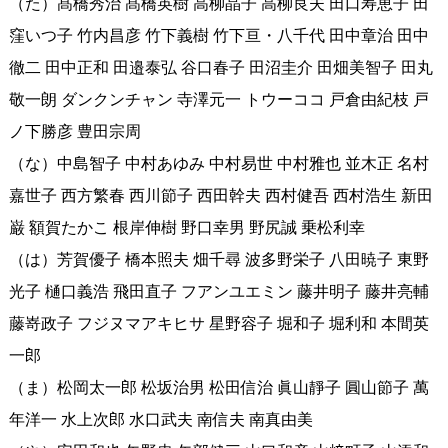
（た）髙橋秀治 髙橋英樹 高柳晶子 高柳良夫 田口寿恵子 田
窪いつ子 竹内昌彦 竹下義樹 竹下亘・八千代 田中章治 田中
徹二 田中正和 田邉泰弘 谷口春子 田沼圭介 田畑美智子 田丸
敬一朗 ダンクンチャン 寺澤元一 トウーココ 戸倉由紀枝 戸
ノ下勝彦 豊田宗周
（な）中島智子 中村あゆみ 中村易世 中村雅也 並木正 名村
嘉世子 西方繁春 西川節子 西田幹夫 西村健吾 西村浩生 新田
巌 額賀たかこ 根岸伸樹 野口幸男 野尻誠 乗松利幸
（は）芳賀優子 橋本照夫 畑千尋 波多野栄子 八田暁子 東野
光子 樋口義浩 飛田直子 フアンユエミン 藤井明子 藤井亮輔
藤嵜政子 フジヌマアキヒサ 星野容子 堀和子 堀利和 本間英
一郎
（ま）松岡太一郎 松坂治男 松田信治 眞山靜子 圓山節子 萬
年洋一 水上次郎 水口武夫 南信夫 南真由美