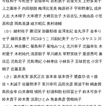
今枝和子 今村恵子 岩堀幸司 岩村惠子 岩屋芳夫 上野多美子
上之園幸子 内田順朗 梅澤比芙美 梅原祥子 宇和野康弘 戎井
人志 大木暉子 大串禮子 大﨑百合子 大谷吉弘 大橋由昌 小笠
原和彦 岡島喜謙 緒方昭広 奥村雄輔
（か）鍵村桂子 勝沼深 加藤郁雄 金澤友紀 金丸淳子 金本り
せ子 鎌田多惠子 川口ゆうこ 川副紀美子 カワハタヤスコ 川
又正人 神吉勝仁 菊島和子 菊地みつえ 北川幸子 北脇幸生 木
村愛子 木村純代 清原順子 草川継夫 草野実枝子 栗原秀司 兼
目忍 児島宏子 児島博紀 小林孝信 小林良子 五味哲也 小宮千
鶴子 近藤直美
（さ）坂井友実 坂尻正次 坂本泉 坂本啓子 鷺森功 佐々揚
佐々木誠子 佐藤勢津子 実川幸司 品田光彦 斯波千秋 嶋倉茜
島田金幸 白井康晴 愼民子 杉浦和朗 杉田冨士子 鈴木可奈子
鈴木貴子 鈴木實 須原ひとみ 角倉典彦 曽根純子