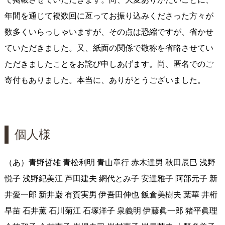
年間を通じて複数回に亙ってお振り込みくださった方々が
数多くいらっしゃいますが、その点は恐縮ですが、省かせ
ていただきました。又、紙面の関係で敬称を省略させてい
ただきましたことをお詫び申しあげます。尚、匿名でのご
寄付もありました。本当に、ありがとうございました。
個人様
（あ）青野哲雄 青松利明 青山章行 赤木達男 秋田辰巳 浅野
悦子 浅野紀美江 芦田建夫 網代とみ子 安達雅子 阿部元子 新
井愛一郎 新井巌 有賀実男 伊吾田伸也 飯倉美樹夫 葉華 井桁
早苗 石井薫 石川菊江 石塚洋子 泉義明 伊藤眞一郎 猪平眞理